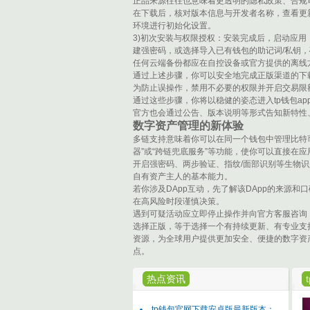
正品来源往往也意味着更透明的隐私政策、合规
在下载后，核对版本信息与开发者名称，查看更
环境进行初始化设置。
3)初次安装与权限授权：安装完成后，启动应
建强密码，或选择导入已有钱包的助记词/私钥
任何云端备份都应在自控设备或官方提供的离线
通过上述步骤，你可以安全地完成正版渠道的下
为防止误操作，禁用不必要的权限并开启交易限
通过这些步骤，你将以稳健的姿态进入tp钱包a
官方也会通过公告、版本说明等形式告知新特性
数字资产管理的新体验
多链支持意味着你可以在同一个钱包中管理比特
器”或“跨链兜底服务”等功能，使你可以直接在
开启强密码、两步验证、指纹/面部识别等生物
自有资产主人的基本能力。
若你涉及DApp互动，先了解该DApp的来源
在高风险时段谨慎决策。
遇到可疑活动应立即停止操作并向官方客服咨询
选择正版，等于选择一个有持续更新、有专业支
资源，为全球用户提供更加安全、便捷的数字资
点。
热点资讯
tp钱包官网下载安卓版最新版本：